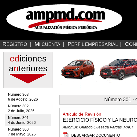
R
M
P
C
EGISTRO
|
I CUENTA
|
ERFIL EMPRESARIAL
|
ON
ed
iciones
a
n
teriores
Número 303
Número 301 · 4
6 de Agosto, 2026
Número 302
2 de Julio, 2026
Artículo de Revisión
Número 301
EJERCICIO FÍSICO Y LA NEU
4 de Junio, 2026
Autor: Dr. Orlando Quesada Vargas, MACP
Número 300
7 de Mayo, 2026
DESCARGAR DOCUMENTO