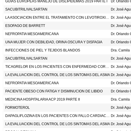
GUIAS EUROPEAS MANEJO DE DISLIPIDEMIAS 2019 PARTE I
Dr. Orlando
SACUBITRIL/VALSARTAN
Dr. José Ag
LA ASOCIACION ENTRE EL TRATAMIENTO CON LEVOTIROXINA Y LOS SINTOMAS RELACIONADOS A LA TIROIDES EN LOS ADULTOS DE 80 O MAS ANOS CON HIPOTIROIDISMO SUBCLINICO. JAMA 2019;322:1977-86.
Dr. José Ag
ESOFAGO DE BARRETT
Dr. José Ag
NEFROPATIA MESOAMERICANA
Dr. Orlando
UNA MUJER CON DEBILIDAD, ORINA OSCURA Y DISFAGIA
Dr. Orlando
INFECCIONES DE PIEL Y TEJIDOS BLANDOS
SACUBITRIL/VALSARTAN
Dr. José Ag
TICAGRELOR EN LOS PACIENTES CON ENFERMEDAD CORONARIA ESTABLE Y DIABETES. N ENG J MED 2019;381:1309-20.
Dr. José Ag
LA EVALUACION DEL CONTROL DE LOS SINTOMAS DEL ASMA
Dr. José Ag
NEFROPATIA MESOAMERICANA
Dr. Orlando
PACIENTE OBESO CON FATIGA Y DISMINUCION DE LIBIDO
Dr. Orlando
MEDICINA HOSPITALARIA ACP 2019 PARTE II
FORMOTEROL
Dr. José Ag
DAPAGLIFLOZINA EN LOS PACIENTES CON FALLO CARDIACO Y FRACCION DE EYECCION REDUCIDA. HTTPS://WWW.NEJM,ORG, ACCESADO EL 19 DE SEPTIEMBRE DE 2019.
Dr. José Ag
LA EVALUACION DEL CONTROL DE LOS SINTOMAS DEL ASMA
Dr. José Ag