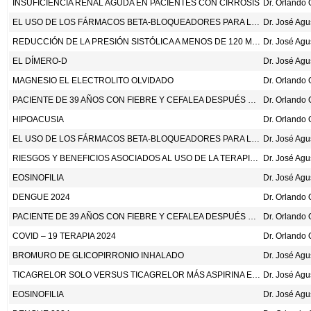
INSUFICIENCIA RENAL AGUDA EN PACIENTES CON CIRROSIS
EL USO DE LOS FÁRMACOS BETA-BLOQUEADORES PARA LA PREVENCIÓN DE LA MIGRAÑA
Dr. José Ag
REDUCCIÓN DE LA PRESIÓN SISTÓLICA A MENOS DE 120 MM HG VERSUS MENOS DE 140 MM HG EN LOS PACIENTES CON ALTO RIESGO CARDIOVASCULAR, CON Y SIN DIABETES O ICTUS PREVIO. LANCET 2024;404:245-55.
Dr. José Ag
EL DÍMERO-D
Dr. José Ag
MAGNESIO EL ELECTROLITO OLVIDADO
PACIENTE DE 39 AÑOS CON FIEBRE Y CEFALEA DESPUÉS DE VIAJAR A TANZANIA
HIPOACUSIA
EL USO DE LOS FÁRMACOS BETA-BLOQUEADORES PARA LA PREVENCIÓN DE LA MIGRAÑA
Dr. José Ag
RIESGOS Y BENEFICIOS ASOCIADOS AL USO DE LA TERAPIA CON ESTATINAS EN LA PREVENCIÓN PRIMARIA EN LOS ADULTOS MAYORES Y MUY MAYORES. ANN INTERN MED 2024;177:701-10.
Dr. José Ag
EOSINOFILIA
Dr. José Ag
DENGUE 2024
PACIENTE DE 39 AÑOS CON FIEBRE Y CEFALEA DESPUÉS DE VIAJAR A TANZANIA
COVID – 19 TERAPIA 2024
BROMURO DE GLICOPIRRONIO INHALADO
Dr. José Ag
TICAGRELOR SOLO VERSUS TICAGRELOR MÁS ASPIRINA ENTRE LOS MESES 1 Y 12 DESPUÉS DE UNA INTERVENCIÓN CORONARIA PERCUTÁNEA EN LOS PACIENTES CON SÍNDROME CORONARIO AGUDO (ULTIMATE-DAPT): UN ENSAYO CLÍNICO ALEATORIZADO, CONTROLADO CON PLACEBO, A DOBLE CIEGO. LANCET 2024;403:1866-78.
Dr. José Ag
EOSINOFILIA
Dr. José Ag