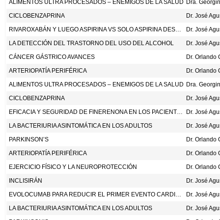
ALIMENTOS ULTRA PROCESADOS – ENEMIGOS DE LA SALUD
CICLOBENZAPRINA
Dr. José Ag
RIVAROXABÁN Y LUEGO ASPIRINA VS SOLO ASPIRINA DESPUÉS DE LA ARTROPLASTIA TOTAL DE LA CADERA O DE LA RODILLA. N ENG J MED 2026; DOI:10.1056/NEJMOA2603649
Dr. José Ag
LA DETECCIÓN DEL TRASTORNO DEL USO DEL ALCOHOL
Dr. José Ag
CÁNCER GÁSTRICO AVANCES
Dr. Orlando
ARTERIOPATÍA PERIFÉRICA
Dr. Orlando
ALIMENTOS ULTRA PROCESADOS – ENEMIGOS DE LA SALUD
CICLOBENZAPRINA
Dr. José Ag
EFICACIA Y SEGURIDAD DE FINERENONA EN LOS PACIENTES CON ENFERMEDAD RENAL CRÓNICA: UN ANÁLISIS COMBINADO DE DATOS DE PARTICIPANTES INDIVIDUALES (INFINITY). LANCET 2026;407:2375-86.
Dr. José Ag
LA BACTERIURIA ASINTOMÁTICA EN LOS ADULTOS
Dr. José Ag
PARKINSON’S
Dr. Orlando
ARTERIOPATÍA PERIFÉRICA
Dr. Orlando
EJERCICIO FÍSICO Y LA NEUROPROTECCIÓN
Dr. Orlando
INCLISIRÁN
Dr. José Ag
EVOLOCUMAB PARA REDUCIR EL PRIMER EVENTO CARDIOVASCULAR EN LOS PACIENTES SIN ATEROSCLEROSIS SIGNIFICATIVA CONOCIDA Y CON DIABETES. JAMA 2026;335:1400-7.
Dr. José Ag
LA BACTERIURIA ASINTOMÁTICA EN LOS ADULTOS
Dr. José Ag