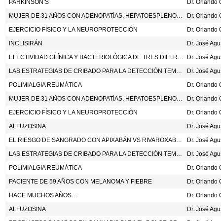
PARKINSON’S
Dr. Orlando
MUJER DE 31 AÑOS CON ADENOPATÍAS, HEPATOESPLENOMEGALIA E HIPOGLOBULINEMIA
Dr. Orlando
EJERCICIO FÍSICO Y LA NEUROPROTECCIÓN
Dr. Orlando
INCLISIRÁN
Dr. José Ag
EFECTIVIDAD CLÍNICA Y BACTERIOLÓGICA DE TRES DIFERENTES REGÍMENES CORTOS DE ANTIBIÓTICOS Y UNA DOSIS ÚNICA DE FOSFOMICINA PARA LAS INFECCIONES NO COMPLICADAS DEL TRACTO URINARIO INFERIOR (SCOUT): UN ENSAYO CLÍNICO PRAGMÁTICO, MULTICÉNTRICO, ABIERTO Y ALEATORIZADO. LANCET 2026;407:1603-13.
Dr. José Ag
LAS ESTRATEGIAS DE CRIBADO PARA LA DETECCIÓN TEMPRANA DEL CÁNCER COLORRECTAL
Dr. José Ag
POLIMIALGIA REUMÁTICA
Dr. Orlando
MUJER DE 31 AÑOS CON ADENOPATÍAS, HEPATOESPLENOMEGALIA E HIPOGLOBULINEMIA
Dr. Orlando
EJERCICIO FÍSICO Y LA NEUROPROTECCIÒN
Dr. Orlando
ALFUZOSINA
Dr. José Ag
EL RIESGO DE SANGRADO CON APIXABÁN VS RIVAROXABÁN EN EL TROMBOEMBOLISMO VENOSO AGUDO. N ENG J MED 2026;394:1051-60.
Dr. José Ag
LAS ESTRATEGIAS DE CRIBADO PARA LA DETECCIÓN TEMPRANA DEL CÁNCER COLORRECTAL
Dr. José Ag
POLIMIALGIA REUMÁTICA
Dr. Orlando
PACIENTE DE 59 AÑOS CON MELANOMA Y FIEBRE
Dr. Orlando
HACE MUCHOS AÑOS…
Dr. Orlando 
ALFUZOSINA
Dr. José Ag