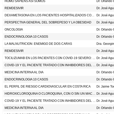
HOMO SAPIENS ASI SOMOS
Dr. Orlando
REMDESIVIR
Dr. José Ag
DEXAMETASONA EN LOS PACIENTES HOSPITALIZADOS CON COVID-19. REPORTE PRELIMINAR. N ENG J MED 2020; DOI:10.1056/NEJMOA2021436.
Dr. José Ag
PERSPECTIVA GENERAL DEL SOBREPESO Y LA OBESIDAD
Dr. José Ag
ONCOLOGIA
Dr. Orlando
ENDOCRINOLOGIA 10 CASOS
Dr. Orlando
LA MALNUTRICION: ENEMIGO DE DOS CARAS
REMDESIVIR
Dr. José Ag
TOCILIZUMAB EN LOS PACIENTES CON COVID-19 SEVERO: UN ESTUDIO DE COHORTE RETROSPECTIVO. HTTPS:DOI.ORG/10.1016/S2665-9913(20)30173-9.
Dr. José Ag
COVID-19 Y EL PACIENTE TRATADO CON INHIBIDORES DEL SISTEMA RENINA-ANGIOTENSINA-ALDOSTERONA
Dr. José Ag
MEDICINA INTERNA AL DIA
Dr. Orlando
ENDOCRINOLOGIA 10 CASOS
Dr. Orlando
EL PERFIL DE RIESGO CARDIOVASCULAR EN COSTA RICA
Dr. Jaime T
HIDROXICLOROQUINA O CLOROQUINA, CON O SIN UN MACROLIDO, PARA EL TRATAMIENTO DE COVID-19: UN ESTUDIO DE REGISTRO MULTINACIONAL
Dr. José Ag
COVID-19 Y EL PACIENTE TRATADO CON INHIBIDORES DEL SISTEMA RENINA-ANGIOTENSINA-ALDOSTERONA
Dr. José Ag
MEDICINA INTERNA AL DIA
Dr. Orlando