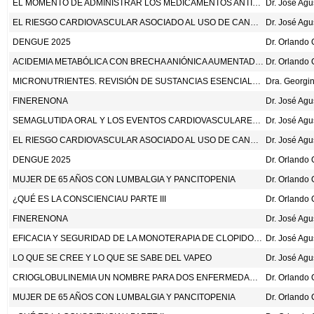
EL MOMENTO DE ADMINISTRAR LOS MEDICAMENTOS ANTIHIPERTENSIVOS Y LOS EVENTOS CARDIOVASCULARES Y LA MUERTE. . JAMA. 2025;333:2061-72.
Dr. José Ag
EL RIESGO CARDIOVASCULAR ASOCIADO AL USO DE CANNABIS
Dr. José Ag
DENGUE 2025
ACIDEMIA METABÓLICA CON BRECHA ANIÓNICA AUMENTADA DE CAUSA INCIERTA
MICRONUTRIENTES. REVISIÓN DE SUSTANCIAS ESENCIALES PARA EL ORGANISMO
FINERENONA
Dr. José Ag
SEMAGLUTIDA ORAL Y LOS EVENTOS CARDIOVASCULARES EN LA DIABETES TIPO 2 DE ALTO RIESGO. N ENG J MED 2025;392:2001-112
Dr. José Ag
EL RIESGO CARDIOVASCULAR ASOCIADO AL USO DE CANNABIS
Dr. José Ag
DENGUE 2025
MUJER DE 65 AÑOS CON LUMBALGIA Y PANCITOPENIA
¿QUÉ ES LA CONSCIENCIAU PARTE III
FINERENONA
Dr. José Ag
EFICACIA Y SEGURIDAD DE LA MONOTERAPIA DE CLOPIDOGREL VERSUS ASPIRINA EN LOS PACIENTES DE ALTO RIESGO DE SUFRIR EVENTOS CARDIOVASCULARES SUBSECUENTES DESPUÉS DE UNA INTERVENCIÓN CORONARIA PERCUTÁNEA (SMART-CHOICE3): UN ESTUDIO MULTICÉNTRICO, ALEATORIZADO, ABIERTO. LANCET 2025;405:1252-63.
Dr. José Ag
LO QUE SE CREE Y LO QUE SE SABE DEL VAPEO
Dr. José Ag
CRIOGLOBULINEMIA UN NOMBRE PARA DOS ENFERMEDADES
MUJER DE 65 AÑOS CON LUMBALGIA Y PANCITOPENIA