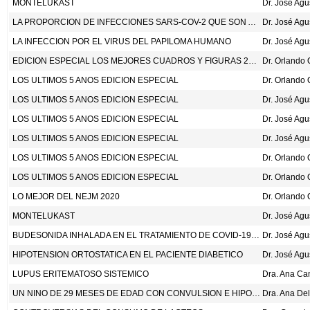
MONTELUKAST
Dr. José Ag
LA PROPORCION DE INFECCIONES SARS-COV-2 QUE SON ASINTOMATICAS. UNA REVISION SISTEMATICA. DOI.ORG/10.7326/M20-6976
Dr. José Ag
LA INFECCION POR EL VIRUS DEL PAPILOMA HUMANO
Dr. José Ag
EDICION ESPECIAL LOS MEJORES CUADROS Y FIGURAS 2016 – 2021 REUMATOLOGIA ONCOLOGIA PSIQUIATRIA DERMATOLOGIA VARIOS
LOS ULTIMOS 5 ANOS EDICION ESPECIAL
LOS ULTIMOS 5 ANOS EDICION ESPECIAL
Dr. José Ag
LOS ULTIMOS 5 ANOS EDICION ESPECIAL
Dr. José Ag
LOS ULTIMOS 5 ANOS EDICION ESPECIAL
Dr. José Ag
LOS ULTIMOS 5 ANOS EDICION ESPECIAL
LOS ULTIMOS 5 ANOS EDICION ESPECIAL
LO MEJOR DEL NEJM 2020
MONTELUKAST
Dr. José Ag
BUDESONIDA INHALADA EN EL TRATAMIENTO DE COVID-19 TEMPRANO (ESTUDIO STOIC): UN ENSAYO DE FASE 2, ABIERTO, ALEATORIZADO Y CONTROLADO LANCET RESPIR MED 2021; DOI.ORG/10.1016/ S2213-2600(21)00160-0
Dr. José Ag
HIPOTENSION ORTOSTATICA EN EL PACIENTE DIABETICO
Dr. José Ag
LUPUS ERITEMATOSO SISTEMICO
UN NINO DE 29 MESES DE EDAD CON CONVULSION E HIPOCALCEMIA
Dra. Ana Del