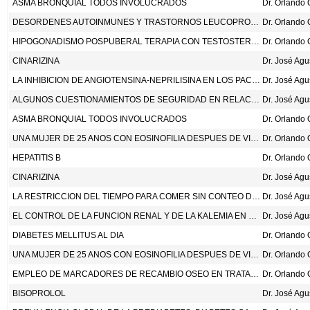
ASMA BRONQUIAL TODOS INVOLUCRADOS
DESORDENES AUTOINMUNES Y TRASTORNOS LEUCOPROLIFERATIVOS
HIPOGONADISMO POSPUBERAL TERAPIA CON TESTOSTERONAEFICACIA Y SEGURIDAD
CINARIZINA
Dr. José Ag
LA INHIBICION DE ANGIOTENSINA-NEPRILISINA EN LOS PACIENTES CON FRACCION DE EYECCION LEVEMENTE REDUCIDA O PRESERVADA Y EMPEORAMIENTO DE LA FALLA CARDIACA. J AM COLL CARDIOL 2023;82:1-12.
Dr. José Ag
ALGUNOS CUESTIONAMIENTOS DE SEGURIDAD EN RELACION CON EL USO DE LOS CIGARRILLOS ELECTRONICOS
Dr. José Ag
ASMA BRONQUIAL TODOS INVOLUCRADOS
UNA MUJER DE 25 ANOS CON EOSINOFILIA DESPUES DE VIAJAR A AFRICA
HEPATITIS B
CINARIZINA
Dr. José Ag
LA RESTRICCION DEL TIEMPO PARA COMER SIN CONTEO DE CALORIAS EN UNA POBLACION RACIALMENTE DIVERSA. ANN INTERN MED 2023;176:885-95.
Dr. José Ag
EL CONTROL DE LA FUNCION RENAL Y DE LA KALEMIA EN LOS PACIENTES TRATADOS CON INHIBIDORES DE LA ECA O CON ANTAGONISTAS DEL RECEPTOR DE ANGIOTENSINA
Dr. José Ag
DIABETES MELLITUS AL DIA
UNA MUJER DE 25 ANOS CON EOSINOFILIA DESPUES DE VIAJAR A AFRICA
EMPLEO DE MARCADORES DE RECAMBIO OSEO EN TRATAMIENTO DE OSTEOPOROSIS
BISOPROLOL
Dr. José Ag