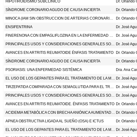
HIPOTIROIDISMIO SUBCLÌNICO
SÍNDROME CORONARIO AGUDO DE CAUSA INCIERTA
MINOCA (IAM SIN OBSTRUCCION DE ARTERIAS CORONARIAS)
ENSIFENTRINA
Dr. José Ag
FINERENONA CON EMPAGLIFLOZINA EN LA ENFERMEDAD RENAL CRÓNICA Y DIABETES TIPO 2 . N ENG J MED 2025;393:533-43.
Dr. José Ag
PRINCIPALES USOS Y CONSIDERACIONES GENERALES SOBRE LA MEDICIÓN DE LOS NIVELES SANGUÍNEOS DEL PÉPTIDO NATRIURÉTICO B
Dr. José Ag
AVANCES EN ARTRITIS REUMATOIDE ÉNFASIS TRATAMIENTO
SÍNDROME CORONARIO AGUDO DE CAUSA INCIERTA
PSORIASIS: UNA ENFERMEDAD SISTÉMICA
Dra. Ana Ca
EL USO DE LOS GEPANTES PARA EL TRATAMIENTO DE LA MIGRAÑA
Dr. José Ag
TIRZEPATIDA COMPARADA CON SEMAGLUTIDA PARA EL TRATAMIENTO DE LA OBESIDAD. N ENG J MED 2025;393:26-36.
Dr. José Ag
PRINCIPALES USOS Y CONSIDERACIONES GENERALES SOBRE LA MEDICIÓN DE LOS NIVELES SANGUÍNEOS DEL PÉPTIDO NATRIURÉTICO B
Dr. José Ag
AVANCES EN ARTRITIS REUMATOIDE. ÉNFASIS TRATAMIENTO
ACIDEMIA METABÓLICA CON BRECHA ANIÓNICA AUMENTADA DE CAUSA INCIERTA
APNEA OBSTRUCTIVA LIGADA AL SUEÑO (OSA) E ICTUS
EL USO DE LOS GEPANTES PARA EL TRATAMIENTO DE LA MIGRAÑA
Dr. José Ag