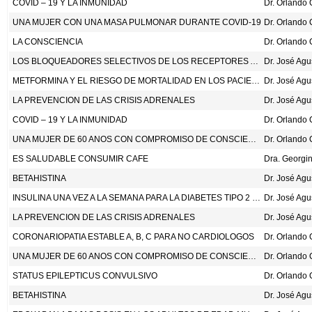
COVID – 19 Y LA INMUNIDAD
Dr. Orlando
UNA MUJER CON UNA MASA PULMONAR DURANTE COVID-19
Dr. Orlando
LA CONSCIENCIA
Dr. Orlando
LOS BLOQUEADORES SELECTIVOS DE LOS RECEPTORES ADRENERGICOS BETA-1
Dr. José Ag
METFORMINA Y EL RIESGO DE MORTALIDAD EN LOS PACIENTES HOSPITALIZADOS CON COVID-19: UN ANALISIS DE COHORTE RETROSPECTIVO. HTTPS://DOI.ORG/10.1016/S2666-7568(20)30033-7
Dr. José Ag
LA PREVENCION DE LAS CRISIS ADRENALES
Dr. José Ag
COVID – 19 Y LA INMUNIDAD
Dr. Orlando
UNA MUJER DE 60 ANOS CON COMPROMISO DE CONSCIENCIA Y HEMIPARESIA IZQUIERDA DURANTE LA PANDEMIA POR COVID-19
Dr. Orlando
ES SALUDABLE CONSUMIR CAFE
BETAHISTINA
Dr. José Ag
INSULINA UNA VEZ A LA SEMANA PARA LA DIABETES TIPO 2 SIN TRATAMIENTO PREVIO CON INSULINA. N ENG J MED 2020;383:2107-16.
Dr. José Ag
LA PREVENCION DE LAS CRISIS ADRENALES
Dr. José Ag
CORONARIOPATIA ESTABLE A, B, C PARA NO CARDIOLOGOS
Dr. Orlando
UNA MUJER DE 60 ANOS CON COMPROMISO DE CONSCIENCIA Y HEMIPARESIA IZQUIERDA DURANTE LA PANDEMIA POR COVID-19
Dr. Orlando
STATUS EPILEPTICUS CONVULSIVO
Dr. Orlando
BETAHISTINA
Dr. José Ag