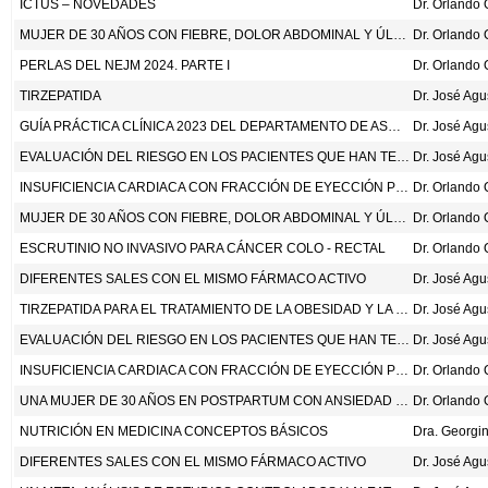
ICTUS – NOVEDADES
MUJER DE 30 AÑOS CON FIEBRE, DOLOR ABDOMINAL Y ÚLCERAS CUTÁNEAS EN EL POST - PARTO
PERLAS DEL NEJM 2024. PARTE I
TIRZEPATIDA
Dr. José Ag
GUÍA PRÁCTICA CLÍNICA 2023 DEL DEPARTAMENTO DE ASUNTOS DE VETERANOS Y DEL DEPARTAMENTO DE DEFENSA DE LOS ESTADOS UNIDOS PARA EL TRATAMIENTO DE LA CEFALEA. ANN INTERN MED 2024;177:1675-94
Dr. José Ag
EVALUACIÓN DEL RIESGO EN LOS PACIENTES QUE HAN TENIDO UNA ISQUEMIA CEREBRAL TRANSITORIA
Dr. José Ag
INSUFICIENCIA CARDIACA CON FRACCIÓN DE EYECCIÓN PRESERVADA
MUJER DE 30 AÑOS CON FIEBRE, DOLOR ABDOMINAL Y ÚLCERAS CUTÁNEAS EN EL POST - PARTO
ESCRUTINIO NO INVASIVO PARA CÁNCER COLO - RECTAL
DIFERENTES SALES CON EL MISMO FÁRMACO ACTIVO
Dr. José Ag
TIRZEPATIDA PARA EL TRATAMIENTO DE LA OBESIDAD Y LA PREVENCIÓN DE DIABETES. N ENG J MED 2024; DOI:10.1056/NEJMOA2410819.
Dr. José Ag
EVALUACIÓN DEL RIESGO EN LOS PACIENTES QUE HAN TENIDO UNA ISQUEMIA CEREBRAL TRANSITORIA
Dr. José Ag
INSUFICIENCIA CARDIACA CON FRACCIÓN DE EYECCIÓN PRESERVADA
UNA MUJER DE 30 AÑOS EN POSTPARTUM CON ANSIEDAD Y PENSAMIENTOS INTRUSIVOS
NUTRICIÓN EN MEDICINA CONCEPTOS BÁSICOS
DIFERENTES SALES CON EL MISMO FÁRMACO ACTIVO
Dr. José Ag