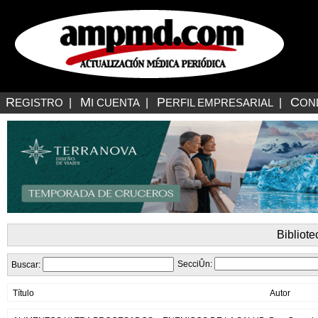
R
M
P
C
EGISTRO
|
I CUENTA
|
ERFIL EMPRESARIAL
|
ON
Bibliote
SecciÛn:
Buscar:
Título
Autor