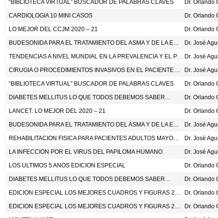
“BIBLIOTECA VIRTUAL” BUSCADOR DE PALABRAS CLAVES
CARDIOLOGIA 10 MINI CASOS
LO MEJOR DEL CCJM 2020 – 21
BUDESONIDA PARA EL TRATAMIENTO DEL ASMA Y DE LA ENFERMEDAD PULMONAR OBSTRUCTIVA CRONICA
Dr. José Ag
TENDENCIAS A NIVEL MUNDIAL EN LA PREVALENCIA Y EL PROGRESO EN EL CONTROL Y EL TRATAMIENTO DE LA HIPERTENSION ENTRE 1990 Y 2019: UN ANALISIS AGRUPADO DE 1201 ESTUDIOS REPRESENTATIVOS DE LA POBLACION CON 104 MILLONES DE PARTICIPANTES. HTTPS://WWW.THELANCET.COM/ACTION/SHOWPDFUPII=S0140-6736%2821%2901330-1
Dr. José Ag
CIRUGIA O PROCEDIMIENTOS INVASIVOS EN EL PACIENTE ANTICOAGULADO CON WARFARINA
Dr. José Ag
“BIBLIOTECA VIRTUAL” BUSCADOR DE PALABRAS CLAVES
DIABETES MELLITUS LO QUE TODOS DEBEMOS SABER…
LANCET. LO MEJOR DEL 2020 – 21
BUDESONIDA PARA EL TRATAMIENTO DEL ASMA Y DE LA ENFERMEDAD PULMONAR OBSTRUCTIVA CRONICA
Dr. José Ag
REHABILITACION FISICA PARA PACIENTES ADULTOS MAYORES HOSPITALIZADOS POR FALLA CARDIACA. KITZMAN DW, WHELLAN DJ, DUNCAN P, ET AL
Dr. José Ag
LA INFECCION POR EL VIRUS DEL PAPILOMA HUMANO
Dr. José Ag
LOS ULTIMOS 5 ANOS EDICION ESPECIAL
DIABETES MELLITUS LO QUE TODOS DEBEMOS SABER…
EDICION ESPECIAL LOS MEJORES CUADROS Y FIGURAS 2016 – 2021 CARDIOLOGIA ENDOCRINOLOGIA GASTROENTEROLOGIA HEPATOLOGIA
EDICION ESPECIAL LOS MEJORES CUADROS Y FIGURAS 2016 – 2021 HEMATOLOGIA INFECTOLOGIA NEFROLOGIA NEUMOLOGIA MEDICINA CRITICA NEUROLOGIA