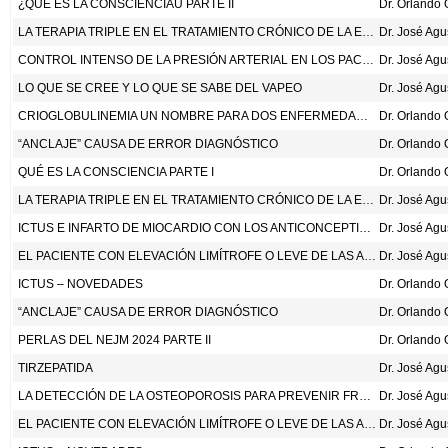
¿QUÉ ES LA CONSCIENCIAU PARTE II
LA TERAPIA TRIPLE EN EL TRATAMIENTO CRÓNICO DE LA ENFERMEDAD PULMONAR OBSTRUCTIVA CRÓNICA
Dr. José Ag
CONTROL INTENSO DE LA PRESIÓN ARTERIAL EN LOS PACIENTES CON DIABETES MELLITUS TIPO 2. N ENG J MED 2025;392:1155-67
Dr. José Ag
LO QUE SE CREE Y LO QUE SE SABE DEL VAPEO
Dr. José Ag
CRIOGLOBULINEMIA UN NOMBRE PARA DOS ENFERMEDADES
“ANCLAJE” CAUSA DE ERROR DIAGNÓSTICO
QUÉ ES LA CONSCIENCIA PARTE I
LA TERAPIA TRIPLE EN EL TRATAMIENTO CRÓNICO DE LA ENFERMEDAD PULMONAR OBSTRUCTIVA CRÓNICA
Dr. José Ag
ICTUS E INFARTO DE MIOCARDIO CON LOS ANTICONCEPTIVOS HORMONALES CONTEMPORÁNEOS: ESTUDIO DE COHORTE PROSPECTIVO, A NIVEL NACIONAL, DEL MUNDO REAL. BMJ 2025:388:E082801.
Dr. José Ag
EL PACIENTE CON ELEVACIÓN LIMÍTROFE O LEVE DE LAS AMINOTRANSFERASAS
Dr. José Ag
ICTUS – NOVEDADES
“ANCLAJE” CAUSA DE ERROR DIAGNÓSTICO
PERLAS DEL NEJM 2024 PARTE II
TIRZEPATIDA
Dr. José Ag
LA DETECCIÓN DE LA OSTEOPOROSIS PARA PREVENIR FRACTURAS. JAMA. DOI:10.1001/JAMA.2024.21653
Dr. José Ag
EL PACIENTE CON ELEVACIÓN LIMÍTROFE O LEVE DE LAS AMINOTRANSFERASAS
Dr. José Ag