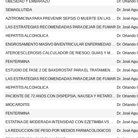
OBESIDAD Y EMBARAZO
SEMAGLUTIDA
Dr. José Ag
AZITROMICINA PARA PREVENIR SEPSIS O MUERTE EN LAS MUJERES QUE PLANEAN UN PARTO VAGINAL. N ENG J MED 2023;388:1161-70.
Dr. José Ag
LAS ESTRATEGIAS RECOMENDADAS PARA DEJAR DE FUMAR
Dr. José Ag
HEPATITIS ALCOHOLICA
ENGROSAMIENTO MASIVO BIVENTRICULAR ENFERMEDAD DE FABRY
ATEROESCLEROSIS CALCULADOR DE RIESGO, GUIAS Y MANEJO.
FENTERMINA
Dr. José Ag
ESTUDIO DE FASE 2 DE BAXDROSTAT PARA EL TRATAMIENTO DE LA HIPERTENSION RESISTENTE AL TRATAMIENTO. N ENG J MED 2023;388:395-405.
Dr. José Ag
LAS ESTRATEGIAS RECOMENDADAS PARA DEJAR DE FUMAR
Dr. José Ag
HEPATITIS ALCOHOLICA
PACIENTE DE 72 ANOS CON DISPEPSIA, NAUSEA Y RETARDO EN VACIAMIENTO GASTRICO
MIOCARDITIS
FENTERMINA
Dr. José Ag
ESTATINA DE MODERADA INTENSIDAD CON EZETIMIBA VS ESTATINA DE ALTA INTENSIDAD EN LOS PACIENTES CON DIABETES Y ENFERMEDAD ATEROSCLEROTICA EN EL ESTUDIO RACING HTTPS://DOI.ORG/10.1093/EURHEARTJ/EHAC709
Dr. José Ag
LA REDUCCION DE PESO POR MEDIOS FARMACOLOGICOS
Dr. José Ag