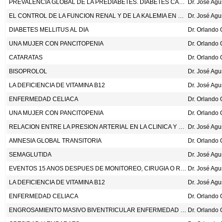
PREVALENCIA GLOBAL DE LA PREDIABETES. DIABETES CARE 2023;46:1388-94.
Dr. José Ag
EL CONTROL DE LA FUNCION RENAL Y DE LA KALEMIA EN LOS PACIENTES TRATADOS CON INHIBIDORES DE LA ECA O CON ANTAGONISTAS DEL RECEPTOR DE ANGIOTENSINA
Dr. José Ag
DIABETES MELLITUS AL DIA
UNA MUJER CON PANCITOPENIA
CATARATAS
BISOPROLOL
Dr. José Ag
LA DEFICIENCIA DE VITAMINA B12
Dr. José Ag
ENFERMEDAD CELIACA
UNA MUJER CON PANCITOPENIA
RELACION ENTRE LA PRESION ARTERIAL EN LA CLINICA Y LA PRESION ARTERIAL AMBULATORIA CON LA MORTALIDAD: UN ESTUDIO OBSERVACIONAL DE COHORTE EN 59124 PACIENTES THE LANCET 2023; DOI:HTTPS://DOI.ORG/10.1016/S0140-6736(23)00733-X.
Dr. José Ag
AMNESIA GLOBAL TRANSITORIA
SEMAGLUTIDA
Dr. José Ag
EVENTOS 15 ANOS DESPUES DE MONITOREO, CIRUGIA O RADIOTERAPIA PARA EL CANCER DE LA PROSTATA. N ENG J MED 2023;388:1547-58.
Dr. José Ag
LA DEFICIENCIA DE VITAMINA B12
Dr. José Ag
ENFERMEDAD CELIACA
ENGROSAMIENTO MASIVO BIVENTRICULAR ENFERMEDAD DE FABRY