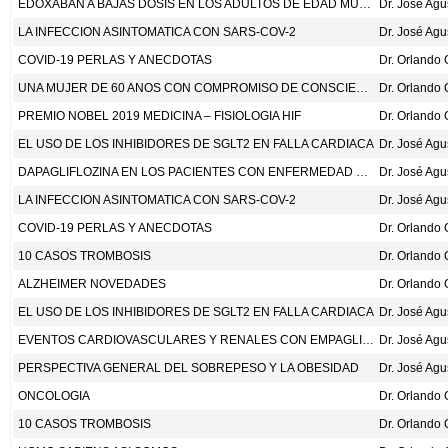
EDOXABAN A BAJAS DOSIS EN LOS ADULTOS DE EDAD MUY AVANZADA. N ENG J MED 2020; DOI:10.1056/NEJMOA2012883
Dr. José Ag
LA INFECCION ASINTOMATICA CON SARS-COV-2
Dr. José Ag
COVID-19 PERLAS Y ANECDOTAS
Dr. Orlando
UNA MUJER DE 60 ANOS CON COMPROMISO DE CONSCIENCIA Y HEMIPARESIA IZQUIERDA DURANTE LA PANDEMIA POR COVID-19
Dr. Orlando
PREMIO NOBEL 2019 MEDICINA – FISIOLOGIA HIF
Dr. Orlando
EL USO DE LOS INHIBIDORES DE SGLT2 EN FALLA CARDIACA
Dr. José Ag
DAPAGLIFLOZINA EN LOS PACIENTES CON ENFERMEDAD RENAL CRONICA. N ENG J MED 2020;DOI:10.1056/NEJMOA2024816
Dr. José Ag
LA INFECCION ASINTOMATICA CON SARS-COV-2
Dr. José Ag
COVID-19 PERLAS Y ANECDOTAS
Dr. Orlando
10 CASOS TROMBOSIS
Dr. Orlando
ALZHEIMER NOVEDADES
EL USO DE LOS INHIBIDORES DE SGLT2 EN FALLA CARDIACA
Dr. José Ag
EVENTOS CARDIOVASCULARES Y RENALES CON EMPAGLIFLOZINA EN FALLA CARDIACA. N ENG J MED 2020; DOI:1056/NEJMOA2022190.
Dr. José Ag
PERSPECTIVA GENERAL DEL SOBREPESO Y LA OBESIDAD
Dr. José Ag
ONCOLOGIA
Dr. Orlando
10 CASOS TROMBOSIS
Dr. Orlando