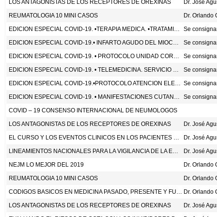
LOS ANTAGONISTAS DE LOS RECEPTORES DE OREXINAS
Dr. José Ag
REUMATOLOGIA 10 MINI CASOS
Dr. Orlando
EDICION ESPECIAL COVID-19. •TERAPIA MEDICA. •TRATAMIENTO ANTICOAGULANTE
Se consignan
EDICION ESPECIAL COVID-19.• INFARTO AGUDO DEL MIOCARDIO. TERAPIA FIBRINOLITICA FIBRINO - ESPECIFICA.
Se consignan
EDICION ESPECIAL COVID-19. • PROTOCOLO UNIDAD CORONARIA HSJD - CCSS
Se consignan
EDICION ESPECIAL COVID-19. • TELEMEDICINA. SERVICIO CARDIOLOGIA. HSJD - CCSS
Se consignan
EDICION ESPECIAL COVID-19.•PROTOCOLO ATENCION ELECTROFISIOLOGIA - HSJD - CCSS. •INTERPRETACION INTERVALO QT. •MANTENIMIENTO LABORATORIO ECOCARDIOGRAFIA - HSJD - CCSS
Se consignan
EDICION ESPECIAL COVID-19. • MANIFESTACIONES CUTANEAS
Se consignan
COVID – 19 CONSENSO INTERNACIONAL DE NEUMOLOGOS
LOS ANTAGONISTAS DE LOS RECEPTORES DE OREXINAS
Dr. José Ag
EL CURSO Y LOS EVENTOS CLINICOS EN LOS PACIENTES CRITICAMENTE ENFERMOS CON NEUMONIA SARS-COV-2 EN WUHAN, CHINA: UN ESTUDIO OBSERVACIONAL, RETROSPECTIVO. HTTPS://DOI.ORG/10.1016/S2213-2600(20)30079-5
Dr. José Ag
LINEAMIENTOS NACIONALES PARA LA VIGILANCIA DE LA ENFERMEDAD COVID-19 EN COSTA RICA
Dr. José Ag
NEJM LO MEJOR DEL 2019
Dr. Orlando
REUMATOLOGIA 10 MINI CASOS
Dr. Orlando
CODIGOS BASICOS EN MEDICINA PASADO, PRESENTE Y FUTURO
Dr. Orlando
LOS ANTAGONISTAS DE LOS RECEPTORES DE OREXINAS
Dr. José Ag