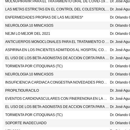
MOLNUPIRAVIR PARA EL TRATAMIENTO ORAL DE COVID-19 EN LOS PACIENTES NO HOSPITALIZADOS. N ENG J MED 2022;386:509-20.
Dr. José Ag
LAS METAS ESTRICTAS EN EL CONTROL DEL COLESTEROL LDL
Dr. José Ag
ENFERMEDADES PROPIAS DE LAS MUJERES*
NEUROLOGIA 10 MINICASOS
NEJM LO MEJOR DEL 2021
ANTICUERPOS MONOCLONALES PARA EL TRATAMIENTO O LA PREVENCION DE COVID-19 DESCRIPCION GENERAL
Dr. José Ag
ASPIRINA EN LOS PACIENTES ADMITIDOS AL HOSPITAL CON COVID-19 (RECOVERY): UN ESTUDIO ALEATORIZADO, CONTROLADO CON PLACEBO, ABIERTO, EN PLATAFORMA. LANCET 2022;399:143-51.
Dr. José Ag
EL USO DE LOS BETA-AGONISTAS DE ACCION CORTA PARA EL TRATAMIENTO DEL ASMA
Dr. José Ag
TORMENTA POR CITOQUINAS (TC)
NEUROLOGIA 10 MINICASOS
INSUFICIENCIA CARDIACA CONGESTIVA NOVEDADES PROMISORIAS
PROPILTIOURACILO
Dr. José Ag
EVENTOS CARDIOVASCULARES CON FINERENONA EN LA ENFERMEDAD RENAL Y DIABETES TIPO 2. N ENG J MED 2021;385:2252-63.
Dr. José Ag
EL USO DE LOS BETA-AGONISTAS DE ACCION CORTA PARA EL TRATAMIENTO DEL ASMA
Dr. José Ag
TORMENTA POR CITOQUINAS (TC)
SOPORTE INADECUADO