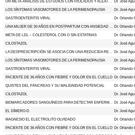
UN META-ANÁLISIS DE ESTUDIOS CONTROLADOS Y ALEATORIZADOS QUE EXAMINAN LOS EFECTOS DE LOS INHIBIDORES DEL COTRANSPORTADOR DE SODIO Y GLUCOSA TIPO 2 SOBRE LA ENFERMEDAD ARTERIAL PERIFÉRICA Y EL RIESGO DE AMPUTACIONES. DIABETES OBES METAB 2024;26:5376-89.
Dr. José Ag
LOS SÍNTOMAS VASOMOTORES DE LA PERIMENOPAUSIA
Dr. José Ag
GASTROENTERITIS VIRAL
UNA MUJER DE 30 AÑOS EN POSTPARTUM CON ANSIEDAD Y PENSAMIENTOS INTRUSIVOS
META DE LDL – COLESTEROL CON O SIN ESTATINAS
CILOSTAZOL
Dr. José Ag
LA DESPRESCRIPCIÓN SE ASOCIA CON UNA REDUCIDA READMISIÓN AL HOSPITAL: UN META-ANÁLISIS ACTUALIZADO DE ENSAYOS CONTROLADOS Y ALEATORIZADOS. J AM GERIATR SOC 2024;1-4. DOI: 10.1111/JGS.19166
Dr. José Ag
LOS SÍNTOMAS VASOMOTORES DE LA PERIMENOPAUSIA
Dr. José Ag
GASTROENTERITIS VIRAL
PACIENTE DE 36 AÑOS CON FIEBRE Y DOLOR EN EL CUELLO
QUISTES DEL PÁNCREAS Y SU MALIGNIDAD POTENCIAL
CILOSTAZOL
Dr. José Ag
BIOMARCADORES SANGUÍNEOS PARA DETECTAR ENFERMEDAD DE ALZHEIMER EN LA ATENCIÓN PRIMARIA Y SECUNDARIA. JAMA 2024; DOI:10.1001/JAMA.2024.13855
Dr. José Ag
EL DÍMERO-D
Dr. José Ag
MAGNESIO EL ELECTROLITO OLVIDADO
PACIENTE DE 36 AÑOS CON FIEBRE Y DOLOR EN EL CUELLO