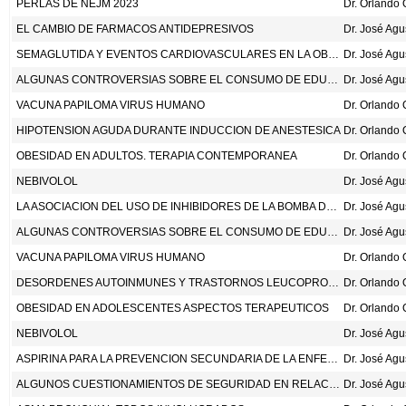
PERLAS DE NEJM 2023
EL CAMBIO DE FARMACOS ANTIDEPRESIVOS
Dr. José Ag
SEMAGLUTIDA Y EVENTOS CARDIOVASCULARES EN LA OBESIDAD SIN DIABETES. N ENG J MED 2023; DOI: 10.1056/NEJMOA2307563.
Dr. José Ag
ALGUNAS CONTROVERSIAS SOBRE EL CONSUMO DE EDULCORANTES ARTIFICIALES NO CALORICOS Y EL RIESGO CARDIOVASCULAR
Dr. José Ag
VACUNA PAPILOMA VIRUS HUMANO
HIPOTENSION AGUDA DURANTE INDUCCION DE ANESTESICA
OBESIDAD EN ADULTOS. TERAPIA CONTEMPORANEA
NEBIVOLOL
Dr. José Ag
LA ASOCIACION DEL USO DE INHIBIDORES DE LA BOMBA DE PROTONES CON EL RIESGO DE LITIASIS RENAL. BMJ OPEN 2023;13:E075136
Dr. José Ag
ALGUNAS CONTROVERSIAS SOBRE EL CONSUMO DE EDULCORANTES ARTIFICIALES NO CALORICOS Y EL RIESGO CARDIOVASCULAR
Dr. José Ag
VACUNA PAPILOMA VIRUS HUMANO
DESORDENES AUTOINMUNES Y TRASTORNOS LEUCOPROLIFERATIVOS
OBESIDAD EN ADOLESCENTES ASPECTOS TERAPEUTICOS
NEBIVOLOL
Dr. José Ag
ASPIRINA PARA LA PREVENCION SECUNDARIA DE LA ENFERMEDAD CARDIOVASCULAR EN 51 PAISES, CON INGRESO BAJO, MEDIO Y ALTO.JAMA. 2023;330:715-24. DOI:10.1001/JAMA.2023.12905
Dr. José Ag
ALGUNOS CUESTIONAMIENTOS DE SEGURIDAD EN RELACION CON EL USO DE LOS CIGARRILLOS ELECTRONICOS
Dr. José Ag