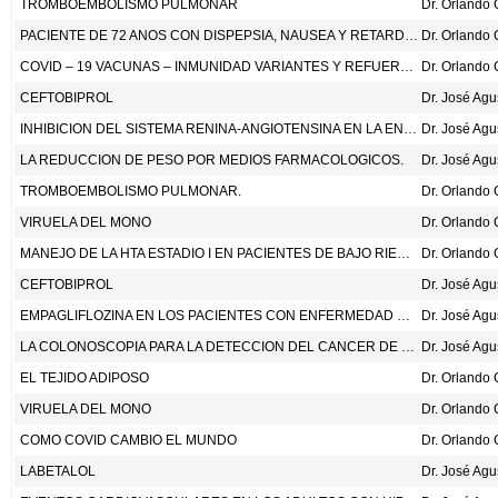
TROMBOEMBOLISMO PULMONAR
PACIENTE DE 72 ANOS CON DISPEPSIA, NAUSEA Y RETARDO EN VACIAMIENTO GASTRICO
COVID – 19 VACUNAS – INMUNIDAD VARIANTES Y REFUERZOS
CEFTOBIPROL
Dr. José Ag
INHIBICION DEL SISTEMA RENINA-ANGIOTENSINA EN LA ENFERMEDAD RENAL CRONICA AVANZADA. N ENG J MED 2022;387:2021-32.
Dr. José Ag
LA REDUCCION DE PESO POR MEDIOS FARMACOLOGICOS.
Dr. José Ag
TROMBOEMBOLISMO PULMONAR.
VIRUELA DEL MONO
MANEJO DE LA HTA ESTADIO I EN PACIENTES DE BAJO RIESGO
CEFTOBIPROL
Dr. José Ag
EMPAGLIFLOZINA EN LOS PACIENTES CON ENFERMEDAD RENAL CRONICA. N ENG J MED 2022; DISPONIBLE EN DOI:10.1056/NEJM2204-4233.
Dr. José Ag
LA COLONOSCOPIA PARA LA DETECCION DEL CANCER DE COLON Y RECTO
Dr. José Ag
EL TEJIDO ADIPOSO
VIRUELA DEL MONO
COMO COVID CAMBIO EL MUNDO
LABETALOL
Dr. José Ag