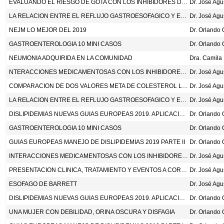
EVALUANDO EL RIESGO DE GOTA CON LOS INHIBIDORES DEL COTRANSPORTADOR DE SODIO-GLUCOSA EN LOS PACIENTES CON DIABETES TIPO 2. ANN INTERN MED 2020;172:186-94.
Dr. José Ag
LA RELACION ENTRE EL REFLUJO GASTROESOFAGICO Y EL ASMA
Dr. José Ag
NEJM LO MEJOR DEL 2019
Dr. Orlando
GASTROENTEROLOGIA 10 MINI CASOS
NEUMONIA ADQUIRIDA EN LA COMUNIDAD
Dra. Camila
NTERACCIONES MEDICAMENTOSAS CON LOS INHIBIDORES DE LA BOMBA DE PROTONES
Dr. José Ag
COMPARACION DE DOS VALORES META DE COLESTEROL LDL DESPUES DE UN ICTUS ISQUEMICO. N ENG J MED 2020;382:9-19.
Dr. José Ag
LA RELACION ENTRE EL REFLUJO GASTROESOFAGICO Y EL ASMA
Dr. José Ag
DISLIPIDEMIAS NUEVAS GUIAS EUROPEAS 2019. APLICACIONES
Dr. Orlando
GASTROENTEROLOGIA 10 MINI CASOS
Dr. Orlando
GUIAS EUROPEAS MANEJO DE DISLIPIDEMIAS 2019 PARTE II
Dr. Orlando
INTERACCIONES MEDICAMENTOSAS CON LOS INHIBIDORES DE LA BOMBA DE PROTONES
Dr. José Ag
PRESENTACION CLINICA, TRATAMIENTO Y EVENTOS A CORTO PLAZO DE LAS LESIONES PULMONARES ASOCIADAS CON EL CIGARRILLO ELECTRONICO O EL VAPEO: UN ESTUDIO OBSERVACIONAL DE COHORTE PROSPECTIVO. LANCET 2019;394:2073-83.
Dr. José Ag
ESOFAGO DE BARRETT
Dr. José Ag
DISLIPIDEMIAS NUEVAS GUIAS EUROPEAS 2019. APLICACIONES
Dr. Orlando
UNA MUJER CON DEBILIDAD, ORINA OSCURA Y DISFAGIA
Dr. Orlando