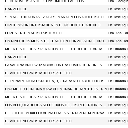
CONTROVERSIAS DEL CONSUMO DE LACTEOS
CARVEDILOL
Dr. José Ag
SEMAGLUTIDA UNA VEZ A LA SEMANA EN LOS ADULTOS CON SOBREPESO U OBESIDAD. N ENG J MED 2021;384:989-1002.
Dr. José Ag
HIPOTENSION ORTOSTATICA EN EL PACIENTE DIABETICO
Dr. José Ag
LUPUS ERITEMATOSO SISTEMICO
UN NINO DE 29 MESES DE EDAD CON CONVULSION E HIPOCALCEMIA
Dra. Ana Del
MUERTES DE DESESPERACION Y EL FUTURO DEL CAPITALISMO II
Dr. Orlando
CARVEDILOL
Dr. José Ag
LA VACUNA BNT162B2 MRNA CONTRA COVID-19 EN UN ESCENARIO DE VACUNACION MASIVA NACIONAL. N ENG J MED 2021; DOI:10.1056/NEJMOA2101765
Dr. José Ag
EL ANTIGENO PROSTATICO ESPECIFICO
Dr. José Ag
CORONARIOPATIA ESTABLE A, B, C PARA NO CARDIOLOGOS
Dr. Orlando
UNA MUJER CON UNA MASA PULMONAR DURANTE COVID-19
Dr. Orlando
MUERTES DE DESESPERACION Y EL FUTURO DEL CAPITALISMO I
Dr. Orlando
LOS BLOQUEADORES SELECTIVOS DE LOS RECEPTORES ADRENERGICOS BETA-1
Dr. José Ag
EFECTO DE MOXIFLOXACINA ORAL VS ERTAPENEM INTRAVENOSO MAS LEVOFLOXACINA ORAL PARA EL TRATAMIENTO DE LA APENDICITIS AGUDA NO COMPLICADA. JAMA. 2021;325:353-62.
Dr. José Ag
EL ANTIGENO PROSTATICO ESPECIFICO
Dr. José Ag