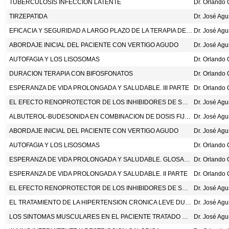
TUBERCULOSIS INFECCION LATENTE
TIRZEPATIDA
Dr. José Ag
EFICACIA Y SEGURIDAD A LARGO PLAZO DE LA TERAPIA DE COMBINACION DE ESTATINA DE MODERADA INTENSIDAD Y EZETIMIBA VERSUS MONOTERAPIA DE ALTA INTENSIDAD CON ESTATINA EN LOS PACIENTES CON ENFERMEDAD ATEROSCLEROTICA CARDIOVASCULAR (RACING): UN ESTUDIO ALEATORIZADO, ABIERTO, DE NO-INFERIORIDAD. LANCET 2022;400:380-90.
Dr. José Ag
ABORDAJE INICIAL DEL PACIENTE CON VERTIGO AGUDO
Dr. José Ag
AUTOFAGIA Y LOS LISOSOMAS
DURACION TERAPIA CON BIFOSFONATOS
ESPERANZA DE VIDA PROLONGADA Y SALUDABLE. III PARTE
EL EFECTO RENOPROTECTOR DE LOS INHIBIDORES DE SGLT2
Dr. José Ag
ALBUTEROL-BUDESONIDA EN COMBINACION DE DOSIS FIJA COMO INHALADOR DE RESCATE EN ASMA
Dr. José Ag
ABORDAJE INICIAL DEL PACIENTE CON VERTIGO AGUDO
Dr. José Ag
AUTOFAGIA Y LOS LISOSOMAS
ESPERANZA DE VIDA PROLONGADA Y SALUDABLE. GLOSARIO BASICO.
ESPERANZA DE VIDA PROLONGADA Y SALUDABLE. II PARTE
EL EFECTO RENOPROTECTOR DE LOS INHIBIDORES DE SGLT2
Dr. José Ag
EL TRATAMIENTO DE LA HIPERTENSION CRONICA LEVE DURANTE EL EMBARAZO. N ENG J MED 2022;386:1781-92.
Dr. José Ag
LOS SINTOMAS MUSCULARES EN EL PACIENTE TRATADO CON ESTATINAS
Dr. José Ag