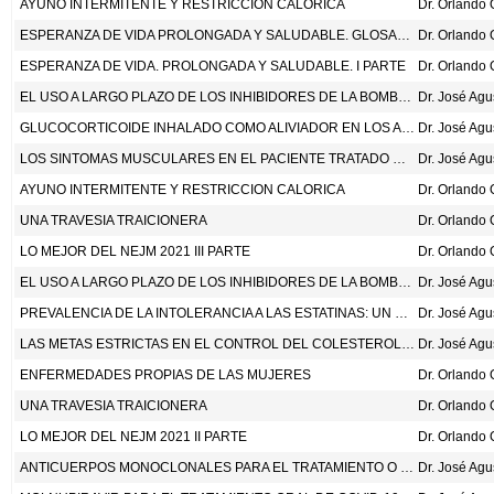
AYUNO INTERMITENTE Y RESTRICCION CALORICA
ESPERANZA DE VIDA PROLONGADA Y SALUDABLE. GLOSARIO BASICO
ESPERANZA DE VIDA. PROLONGADA Y SALUDABLE. I PARTE
EL USO A LARGO PLAZO DE LOS INHIBIDORES DE LA BOMBA DE PROTONES
Dr. José Ag
GLUCOCORTICOIDE INHALADO COMO ALIVIADOR EN LOS ADULTOS NEGROS Y LATINOS CON ASMA. NEW ENG J MED 2022;386:1505-18.
Dr. José Ag
LOS SINTOMAS MUSCULARES EN EL PACIENTE TRATADO CON ESTATINAS
Dr. José Ag
AYUNO INTERMITENTE Y RESTRICCION CALORICA
UNA TRAVESIA TRAICIONERA
LO MEJOR DEL NEJM 2021 III PARTE
EL USO A LARGO PLAZO DE LOS INHIBIDORES DE LA BOMBA DE PROTONES
Dr. José Ag
PREVALENCIA DE LA INTOLERANCIA A LAS ESTATINAS: UN META-ANALISIS
Dr. José Ag
LAS METAS ESTRICTAS EN EL CONTROL DEL COLESTEROL LDL
Dr. José Ag
ENFERMEDADES PROPIAS DE LAS MUJERES
UNA TRAVESIA TRAICIONERA
LO MEJOR DEL NEJM 2021 II PARTE
ANTICUERPOS MONOCLONALES PARA EL TRATAMIENTO O LA PREVENCION DE COVID-19 DESCRIPCION GENERAL
Dr. José Ag