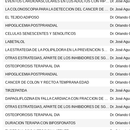
EVENTOS CARDIOVASCULARES EN LOS ADULTOS CON HIPERTENSION QUE RECIBEN LA DOSIS USUAL DE ANTIHIPERTENSIVOS EN LA NOCHE O EN LA MANANA. LANCET 2022;400:1417-25.
Dr. José Ag
LA COLONOSCOPIA PARA LA DETECCION DEL CANCER DE COLON Y RECTO
Dr. José Ag
EL TEJIDO ADIPOSO
HIPOGLICEMIA POSTPRANDIAL
CELULAS SENESCENTES Y SENOLITICOS
LABETALOL
Dr. José Ag
LA ESTRATEGIA DE LA POLIPILDORA EN LA PREVENCION SECUNDARIA CARDIOVASCULAR. N ENG J MED 2022;387:967-77.
Dr. José Ag
OTRAS ESTRATEGIAS, APARTE DE LOS INHIBIDORES DE SGLT2, USADAS PARA PRESERVAR LA FUNCION RENAL
Dr. José Ag
OSTEOPOROSIS TERAPIA AL DIA
HIPOGLICEMIA POSTPRANDIAL
CANCER DE COLON Y RECTO A TEMPRANA EDAD
TIRZEPATIDA
Dr. José Ag
DAPAGLIFLOZINA EN FALLA CARDIACA CON FRACCION DE EYECCION LEVEMENTE REDUCIDA O PRESERVADA. HTTPS://WWW.NEJM.ORG/DOI/FULL/10.1056/NEJMOA2206286UQUERY=RECIRC_CURATEDRELATED_ARTICLE
Dr. José Ag
OTRAS ESTRATEGIAS, APARTE DE LOS INHIBIDORES DE SGLT2, USADAS PARA PRESERVAR LA FUNCION RENAL
Dr. José Ag
OSTEOPOROSIS TERAPIA AL DIA
DURACION TERAPIA CON BIFOSFONATOS