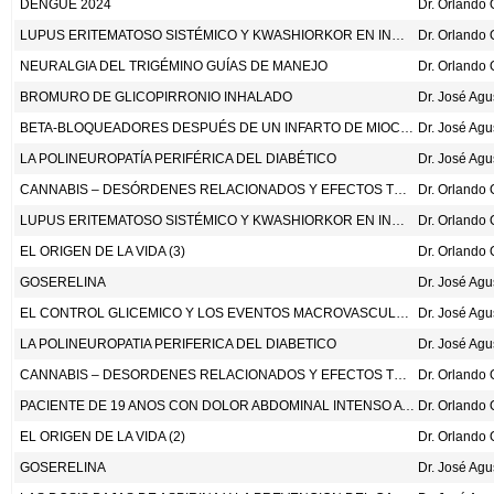
DENGUE 2024
LUPUS ERITEMATOSO SISTÉMICO Y KWASHIORKOR EN INMIGRANTE GUATEMALTECA
NEURALGIA DEL TRIGÉMINO GUÍAS DE MANEJO
BROMURO DE GLICOPIRRONIO INHALADO
Dr. José Ag
BETA-BLOQUEADORES DESPUÉS DE UN INFARTO DE MIOCARDIO CON FRACCIÓN DE EYECCIÓN PRESERVADA. N ENG J MED 2024;390:1372-81.
Dr. José Ag
LA POLINEUROPATÍA PERIFÉRICA DEL DIABÉTICO
Dr. José Ag
CANNABIS – DESÓRDENES RELACIONADOS Y EFECTOS TÓXICOS
LUPUS ERITEMATOSO SISTÉMICO Y KWASHIORKOR EN INMIGRANTE GUATEMALTECA
EL ORIGEN DE LA VIDA (3)
GOSERELINA
Dr. José Ag
EL CONTROL GLICEMICO Y LOS EVENTOS MACROVASCULARES Y MICROVASCULARES: UNA REVISION SISTEMATICA Y META-ANALISIS DE ESTUDIOS CLINICOS INVESTIGANDO LAS ESTRATEGIAS DE REDUCCION INTENSIVA DE LA GLUCOSA EN LAS PERSONAS CON DIABETES TIPO 2. DIAB OBES METAB 2024;2024;1-13. DOI: 10.1111/DOM.15511.
Dr. José Ag
LA POLINEUROPATIA PERIFERICA DEL DIABETICO
Dr. José Ag
CANNABIS – DESORDENES RELACIONADOS Y EFECTOS TOXICOS
PACIENTE DE 19 ANOS CON DOLOR ABDOMINAL INTENSO A REPETICION
EL ORIGEN DE LA VIDA (2)
GOSERELINA
Dr. José Ag