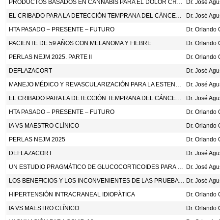
PRODUCTOS BASADOS EN CANNABIS PARA EL DOLOR CRÓNICO. ANN INTERN MED 2026;179:230-41.
Dr. José Ag
EL CRIBADO PARA LA DETECCIÓN TEMPRANA DEL CÁNCER DE LA MAMA
Dr. José Ag
HTA PASADO – PRESENTE – FUTURO
PACIENTE DE 59 AÑOS CON MELANOMA Y FIEBRE
PERLAS NEJM 2025. PARTE II
DEFLAZACORT
Dr. José Ag
MANEJO MÉDICO Y REVASCULARIZACIÓN PARA LA ESTENOSIS CAROTÍDEA ASINTOMÁTICA. N ENG J MED 2026;394:219-31.
Dr. José Ag
EL CRIBADO PARA LA DETECCIÓN TEMPRANA DEL CÁNCER DE LA MAMA
Dr. José Ag
HTA PASADO – PRESENTE – FUTURO
IA VS MAESTRO CLÍNICO
PERLAS NEJM 2025
DEFLAZACORT
Dr. José Ag
UN ESTUDIO PRAGMÁTICO DE GLUCOCORTICOIDES PARA LA NEUMONÍA ADQUIRIDA EN LA COMUNIDAD. N ENG J MED 2025;393:2187-97.
Dr. José Ag
LOS BENEFICIOS Y LOS INCONVENIENTES DE LAS PRUEBAS DE CRIBADO PARA LA DETECCIÓN TEMPRANA DEL CÁNCER
Dr. José Ag
HIPERTENSIÓN INTRACRANEAL IDIOPÀTICA
IA VS MAESTRO CLÍNICO