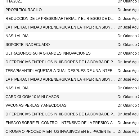
HTA 2021
PROPILTIOURACILO
Dr. José Ag
REDUCCION DE LA PRESION ARTERIAL Y EL RIESGO DE DESARROLLAR DIABETES TIPO 2: UN META-ANALISIS CON DATOS INDIVIDUALES DE LOS PARTICIPANTES. LANCET 2021;398:1803-10.
Dr. José Ag
LA HIPERACTIVIDAD ADRENERGICA EN LA HIPERTENSION ARTERIAL PRIMARIA.
Dr. José Ag
NASH AL DIA
SOPORTE INADECUADO
ULTRASONOGRAFIA GRANDES INNOVACIONES
DIFERENCIAS ENTRE LOS INHIBIDORES DE LA BOMBA DE PROTONES
Dr. José Ag
TERAPIA ANTIPLAQUETARIA DUAL DESPUES DE UNA INTERVENCION CORONARIA PERCUTANEA, EN LOS PACIENTES CON RIESGO ALTO DE SANGRADO. N ENG J MED 2021;385:1643-55.
Dr. José Ag
LA HIPERACTIVIDAD ADRENERGICA EN LA HIPERTENSION ARTERIAL PRIMARIA
Dr. José Ag
NASH AL DIA
CARDIOLOGIA 10 MINI CASOS
VACUNAS PERLAS Y ANECDOTAS
DIFERENCIAS ENTRE LOS INHIBIDORES DE LA BOMBA DE PROTONES
Dr. José Ag
ENSAYO SOBRE EL CONTROL INTENSIVO DE LA PRESION ARTERIAL EN LOS ADULTOS MAYORES CON HIPERTENSION. N ENG J MED 2021;385:1268-79.
Dr. José Ag
CIRUGIA O PROCEDIMIENTOS INVASIVOS EN EL PACIENTE ANTICOAGULADO CON WARFARINA
Dr. José Ag