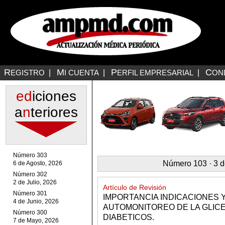
R
M
P
C
EGISTRO
|
I CUENTA
|
ERFIL EMPRESARIAL
|
ON
ed
iciones
a
n
teriores
Número 303
Número 103 · 3 d
6 de Agosto, 2026
Número 302
2 de Julio, 2026
Artículo de Revisión
Número 301
IMPORTANCIA INDICACIONES 
4 de Junio, 2026
AUTOMONITOREO DE LA GLICE
Número 300
DIABETICOS.
7 de Mayo, 2026