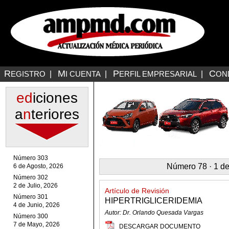
R
M
P
C
EGISTRO
|
I CUENTA
|
ERFIL EMPRESARIAL
|
ON
ed
iciones
a
n
teriores
Número 303
Número 78 · 1 d
6 de Agosto, 2026
Número 302
2 de Julio, 2026
Artículo de Revisión
Número 301
HIPERTRIGLICERIDEMIA
4 de Junio, 2026
Autor: Dr. Orlando Quesada Vargas
Número 300
7 de Mayo, 2026
DESCARGAR DOCUMENTO