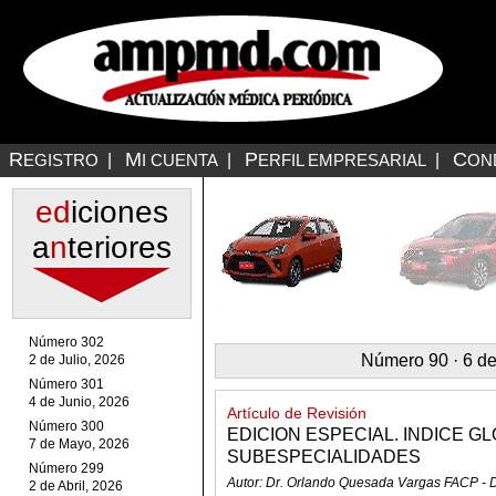
R
M
P
C
EGISTRO
|
I CUENTA
|
ERFIL EMPRESARIAL
|
ON
ed
iciones
a
n
teriores
Número 302
Número 90 · 6 d
2 de Julio, 2026
Número 301
4 de Junio, 2026
Artículo de Revisión
Número 300
EDICION ESPECIAL. INDICE G
7 de Mayo, 2026
SUBESPECIALIDADES
Número 299
Autor: Dr. Orlando Quesada Vargas FACP - 
2 de Abril, 2026