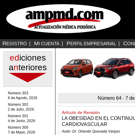
R
M
P
C
EGISTRO
|
I CUENTA
|
ERFIL EMPRESARIAL
|
ON
ed
iciones
a
n
teriores
Número 303
Número 64 · 7 de
6 de Agosto, 2026
Número 302
2 de Julio, 2026
Artículo de Revisión
Número 301
LA OBESIDAD EN EL CONTIN
4 de Junio, 2026
CARDIOVASCULAR
Número 300
Autor: Dr. Orlando Quesada Vargas
7 de Mayo, 2026