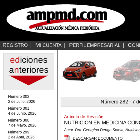
R
M
P
C
EGISTRO
|
I CUENTA
|
ERFIL EMPRESARIAL
|
ON
ed
iciones
a
n
teriores
Número 302
Número 282 · 7 d
2 de Julio, 2026
Número 301
4 de Junio, 2026
Artículo de Revisión
Número 300
NUTRICIÓN EN MEDICINA CO
7 de Mayo, 2026
Autor: Dra. Georgina Dengo Sotela, Nutricio
Número 299
2 de Abril, 2026
DESCARGAR DOCUMENTO