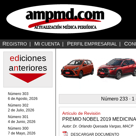
R
M
P
C
EGISTRO
|
I CUENTA
|
ERFIL EMPRESARIAL
|
ON
ed
iciones
a
n
teriores
Número 303
Número 233 · 1 
6 de Agosto, 2026
Número 302
2 de Julio, 2026
Artículo de Revisión
Número 301
PREMIO NOBEL 2019 MEDICINA 
4 de Junio, 2026
Autor: Dr. Orlando Quesada Vargas, MACP
Número 300
7 de Mayo, 2026
DESCARGAR DOCUMENTO