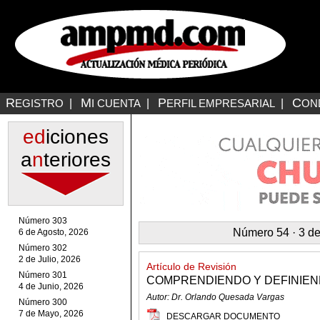
R
M
P
C
EGISTRO
|
I CUENTA
|
ERFIL EMPRESARIAL
|
ON
ed
iciones
a
n
teriores
Número 303
Número 54 · 3 d
6 de Agosto, 2026
Número 302
2 de Julio, 2026
Artículo de Revisión
Número 301
COMPRENDIENDO Y DEFINIEN
4 de Junio, 2026
Autor: Dr. Orlando Quesada Vargas
Número 300
7 de Mayo, 2026
DESCARGAR DOCUMENTO