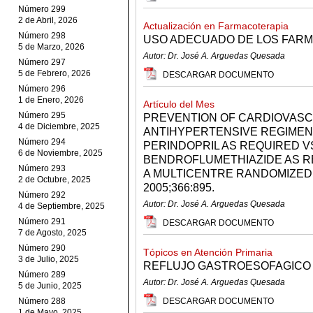
Número 299
2 de Abril, 2026
Actualización en Farmacoterapia
Número 298
USO ADECUADO DE LOS FARM
5 de Marzo, 2026
Autor: Dr. José A. Arguedas Quesada
Número 297
5 de Febrero, 2026
DESCARGAR DOCUMENTO
Número 296
1 de Enero, 2026
Artículo del Mes
Número 295
PREVENTION OF CARDIOVASC
4 de Diciembre, 2025
ANTIHYPERTENSIVE REGIMEN 
Número 294
PERINDOPRIL AS REQUIRED V
6 de Noviembre, 2025
BENDROFLUMETHIAZIDE AS RE
Número 293
A MULTICENTRE RANDOMIZED
2 de Octubre, 2025
2005;366:895.
Número 292
Autor: Dr. José A. Arguedas Quesada
4 de Septiembre, 2025
Número 291
DESCARGAR DOCUMENTO
7 de Agosto, 2025
Número 290
Tópicos en Atención Primaria
3 de Julio, 2025
REFLUJO GASTROESOFAGICO
Número 289
Autor: Dr. José A. Arguedas Quesada
5 de Junio, 2025
Número 288
DESCARGAR DOCUMENTO
1 de Mayo, 2025