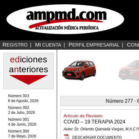
R
M
P
C
EGISTRO
|
I CUENTA
|
ERFIL EMPRESARIAL
|
ON
ed
iciones
a
n
teriores
Número 303
Número 277 · 6
6 de Agosto, 2026
Número 302
2 de Julio, 2026
Artículo de Revisión
Número 301
COVID – 19 TERAPIA 2024
4 de Junio, 2026
Autor: Dr. Orlando Quesada Vargas, M.A.C.P
Número 300
7 de Mayo, 2026
DESCARGAR DOCUMENTO