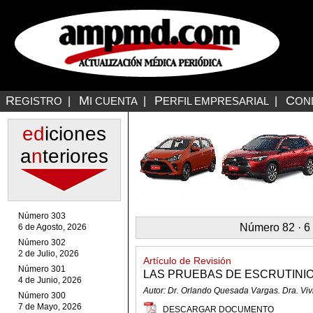
R
M
P
C
EGISTRO
|
I CUENTA
|
ERFIL EMPRESARIAL
|
ON
ed
iciones
a
n
teriores
Número 303
Número 82 · 6
6 de Agosto, 2026
Número 302
2 de Julio, 2026
Artículo de Revisión
Número 301
LAS PRUEBAS DE ESCRUTINIO 
4 de Junio, 2026
Autor: Dr. Orlando Quesada Vargas. Dra. Vi
Número 300
7 de Mayo, 2026
DESCARGAR DOCUMENTO