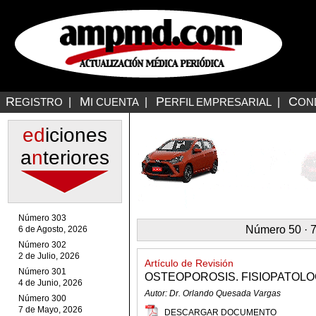
R
M
P
C
EGISTRO
|
I CUENTA
|
ERFIL EMPRESARIAL
|
ON
ed
iciones
a
n
teriores
Número 303
Número 50 · 7
6 de Agosto, 2026
Número 302
2 de Julio, 2026
Artículo de Revisión
Número 301
OSTEOPOROSIS. FISIOPATOLO
4 de Junio, 2026
Autor: Dr. Orlando Quesada Vargas
Número 300
7 de Mayo, 2026
DESCARGAR DOCUMENTO