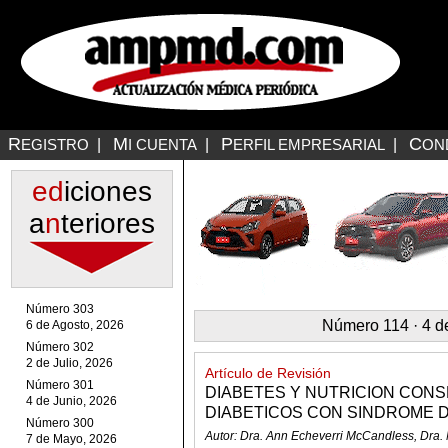
R
M
P
C
EGISTRO
|
I CUENTA
|
ERFIL EMPRESARIAL
|
ON
ed
iciones
a
n
teriores
Número 303
Número 114 · 4 d
6 de Agosto, 2026
Número 302
2 de Julio, 2026
Artículo de Revisión
Número 301
DIABETES Y NUTRICION CON
4 de Junio, 2026
DIABETICOS CON SINDROME D
Número 300
Autor: Dra. Ann Echeverri McCandless, Dra. 
7 de Mayo, 2026