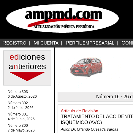
R
M
P
C
EGISTRO
|
I CUENTA
|
ERFIL EMPRESARIAL
|
ON
ed
iciones
a
n
teriores
Número 303
Número 16 · 26 d
6 de Agosto, 2026
Número 302
2 de Julio, 2026
Artículo de Revisión
Número 301
TRATAMIENTO DEL ACCIDEN
4 de Junio, 2026
ISQUEMICO (AVC)
Número 300
Autor: Dr. Orlando Quesada Vargas
7 de Mayo, 2026