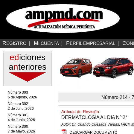
R
M
P
C
EGISTRO
|
I CUENTA
|
ERFIL EMPRESARIAL
|
ON
ed
iciones
a
n
teriores
Número 303
Número 214 · 7
6 de Agosto, 2026
Número 302
2 de Julio, 2026
Artículo de Revisión
Número 301
DERMATOLOGIA AL DIA Nº 2*
4 de Junio, 2026
Autor: Dr. Orlando Quesada Vargas, FACP,
Número 300
7 de Mayo, 2026
DESCARGAR DOCUMENTO