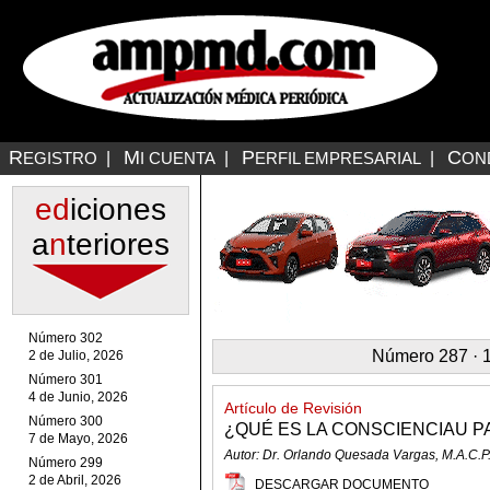
R
M
P
C
EGISTRO
|
I CUENTA
|
ERFIL EMPRESARIAL
|
ON
ed
iciones
a
n
teriores
Número 302
Número 287 · 1
2 de Julio, 2026
Número 301
4 de Junio, 2026
Artículo de Revisión
Número 300
¿QUÉ ES LA CONSCIENCIAU PA
7 de Mayo, 2026
Autor: Dr. Orlando Quesada Vargas, M.A.C.P
Número 299
2 de Abril, 2026
DESCARGAR DOCUMENTO