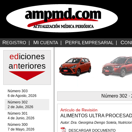
R
M
P
C
EGISTRO
|
I CUENTA
|
ERFIL EMPRESARIAL
|
ON
ed
iciones
a
n
teriores
Número 303
Número 302 · 2
6 de Agosto, 2026
Número 302
2 de Julio, 2026
Artículo de Revisión
Número 301
ALIMENTOS ULTRA PROCESAD
4 de Junio, 2026
Autor: Dra. Georgina Dengo Sotela, Nutricio
Número 300
7 de Mayo, 2026
DESCARGAR DOCUMENTO